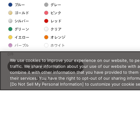
ブルー
グレー
ゴールド
ピンク
シルバー
レッド
グリーン
クリア
イエロー
オレンジ
パープル
ホワイト
0件
We use cookies to improve your experience on our website, to per
フレームの素材
traffic. We share information about your use of our website with 
絞り込む
（0）
combine it with other information that you have provided to them 
プラスチック系
their services. You have the right to opt-out of our sharing inform
リセット
[Do Not Sell My Personal Information] to customize your cookie s
樹脂
アセテート
サスティナブル素材
セルロイド