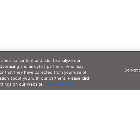
sonalize content and ads, to analyze our
advertising and analytics partners, who may
Do Not 
or that they have collected from your use of
ation about you with our partners. Please click
ettings on our website.
Cookie Policy