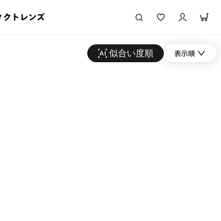
タクトレンズ
似合い度順
表示順