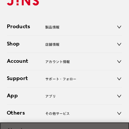
Products
製品情報
メガネ
Shop
店舗情報
サングラス
レンズ
店舗
コンタクトレンズ
Account
アカウント情報
オンラインショップ
老眼鏡
キッズ
マイページ／ログイン
Support
アクセサリー
サポート・フォロー
ログアウト
LINE公式アカウント
お知らせ
App
アプリ
よくあるご質問
ご利用ガイド
JINSアプリ
お問い合わせ
Others
その他サービス
3D WEB試着