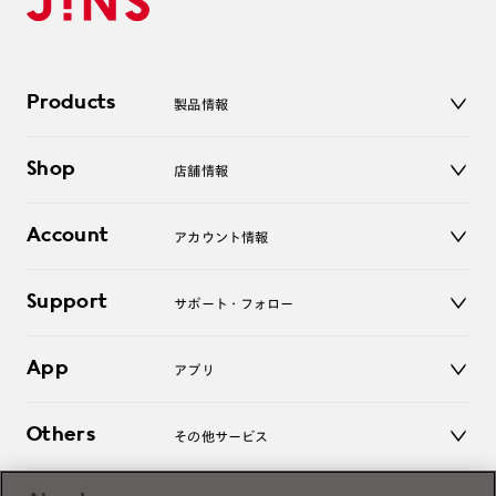
Products
製品情報
メガネ
Shop
店舗情報
サングラス
レンズ
店舗
コンタクトレンズ
Account
アカウント情報
オンラインショップ
老眼鏡
キッズ
マイページ／ログイン
Support
アクセサリー
サポート・フォロー
ログアウト
LINE公式アカウント
お知らせ
App
アプリ
よくあるご質問
ご利用ガイド
JINSアプリ
お問い合わせ
Others
その他サービス
3D WEB試着