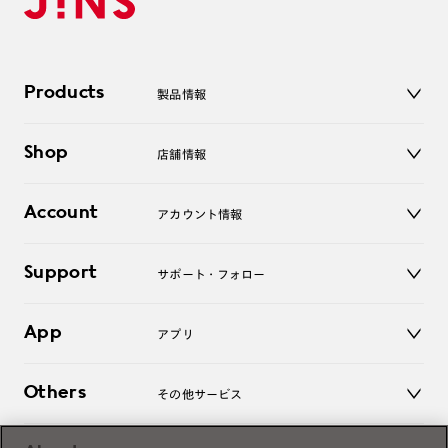
Products
製品情報
メガネ
Shop
店舗情報
サングラス
レンズ
店舗
コンタクトレンズ
Account
アカウント情報
オンラインショップ
老眼鏡
キッズ
マイページ／ログイン
Support
アクセサリー
サポート・フォロー
ログアウト
LINE公式アカウント
お知らせ
App
アプリ
よくあるご質問
ご利用ガイド
JINSアプリ
お問い合わせ
Others
その他サービス
3D WEB試着