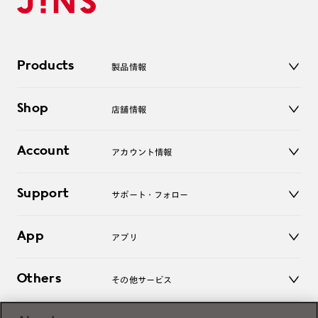
Products
製品情報
メガネ
Shop
店舗情報
サングラス
レンズ
店舗
コンタクトレンズ
Account
アカウント情報
オンラインショップ
老眼鏡
キッズ
マイページ／ログイン
Support
アクセサリー
サポート・フォロー
ログアウト
LINE公式アカウント
お知らせ
App
アプリ
よくあるご質問
ご利用ガイド
JINSアプリ
お問い合わせ
Others
その他サービス
3D WEB試着