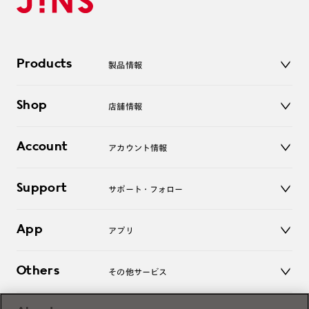
Products
製品情報
メガネ
Shop
店舗情報
サングラス
レンズ
店舗
コンタクトレンズ
Account
アカウント情報
オンラインショップ
老眼鏡
キッズ
マイページ／ログイン
Support
アクセサリー
サポート・フォロー
ログアウト
LINE公式アカウント
お知らせ
App
アプリ
よくあるご質問
ご利用ガイド
JINSアプリ
お問い合わせ
Others
その他サービス
3D WEB試着