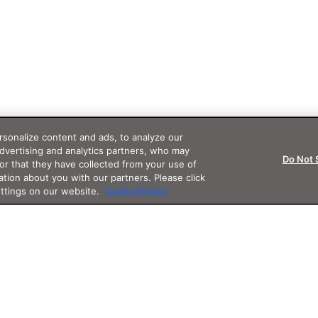
sonalize content and ads, to analyze our
advertising and analytics partners, who may
Do Not 
or that they have collected from your use of
ation about you with our partners. Please click
ettings on our website.
Cookie Policy