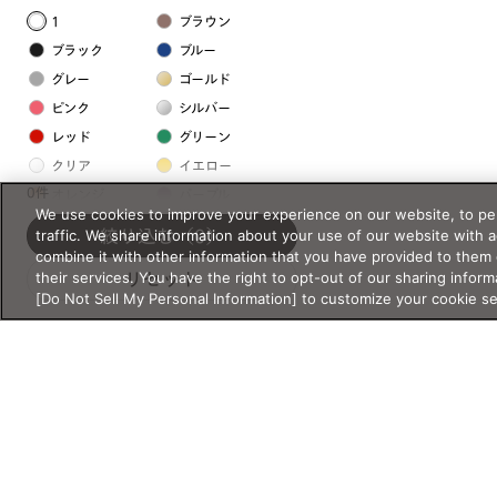
1
ブラウン
ブラック
ブルー
グレー
ゴールド
ピンク
シルバー
レッド
グリーン
クリア
イエロー
0件
オレンジ
パープル
We use cookies to improve your experience on our website, to per
ホワイト
traffic. We share information about your use of our website with 
絞り込む
（0）
combine it with other information that you have provided to them 
their services. You have the right to opt-out of our sharing inform
リセット
フレームの素材
[Do Not Sell My Personal Information] to customize your cookie s
プラスチック系
樹脂
アセテート
サスティナブル素材