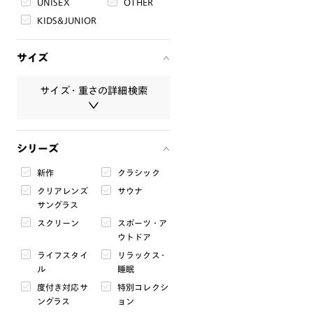
UNISEX
OTHER
KIDS&JUNIOR
サイズ
サイズ・重さの詳細検索
サイズ・重さは必ず半角数字で入
シリーズ
力してください。
新作
クラシック
レンズ幅
クリアレンズ
サウナ
mm
〜
mm
サングラス
スクリーン
スポーツ・ア
ブリッジ幅
ウトドア
mm
〜
mm
ライフスタイ
リラックス・
ル
睡眠
テンプル
度付き対応サ
特別コレクシ
mm
〜
mm
ングラス
ョン