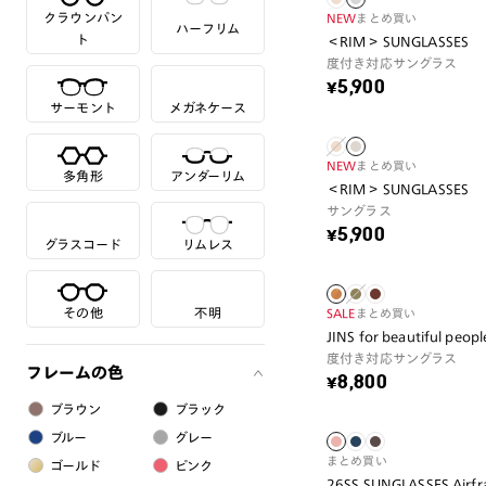
クラウンパン
NEW
まとめ買い
ハーフリム
ト
＜RIM＞ SUNGLASSES
度付き対応サングラス
¥5,900
サーモント
メガネケース
NEW
まとめ買い
多角形
アンダーリム
＜RIM＞ SUNGLASSES
サングラス
¥5,900
グラスコード
リムレス
その他
不明
SALE
まとめ買い
JINS for beautiful peopl
度付き対応サングラス
フレームの色
¥8,800
ブラウン
ブラック
ブルー
グレー
まとめ買い
ゴールド
ピンク
26SS SUNGLASSES Airfra