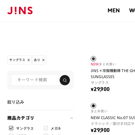
MEN
W
サングラス
あり
NEW
まとめ買い
JINS×攻殻機動隊 THE GHOS
SUNGLASSES
サングラス
¥29,900
絞り込み
まとめ買い
商品カテゴリ
NEW CLASSIC No.07 S
クラシック／度付き対応サ
サングラス
メガネ
¥29,900