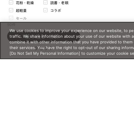
花粉・乾燥
読書・老眼
天地幅
超軽量
コラボ
mm
〜
mm
セール
90件
サイズについて
We use cookies to improve your experience on our website, to per
価格・価格タイプ
traffic. We share information about your use of our website with 
絞り込む
（90）
フレームの重さ
combine it with other information that you have provided to them 
their services. You have the right to opt-out of our sharing inform
リセット
g
〜
g
[Do Not Sell My Personal Information] to customize your cookie s
¥
〜¥
閉じる
通常価格
セール価格
表示オプション
オンライン在庫あり
バーチャル試着対応
オンライン限定
まとめ買い対象