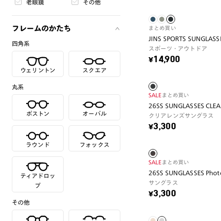
老眼鏡
その他
フレームのかたち
まとめ買い
JINS SPORTS SUNGLASSE
四角系
スポーツ・アウトドア
¥14,900
ウェリントン
スクエア
丸系
SALE
まとめ買い
26SS SUNGLASSES CLE
ボストン
オーバル
クリアレンズサングラス
¥3,300
ラウンド
フォックス
SALE
まとめ買い
26SS SUNGLASSES Phot
ティアドロッ
サングラス
プ
¥3,300
その他