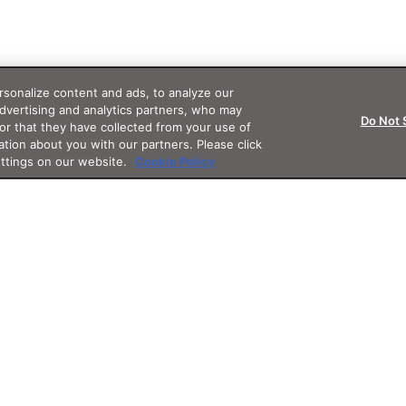
sonalize content and ads, to analyze our
advertising and analytics partners, who may
Do Not 
or that they have collected from your use of
ation about you with our partners. Please click
ettings on our website.
Cookie Policy