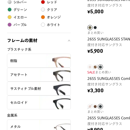
シルバー
レッド
度付き対応サングラス
グリーン
クリア
¥5,000
イエロー
オレンジ
パープル
ホワイト
まとめ買い
26SS SUNGLASSES STA
フレームの素材
度付き対応サングラス
プラスチック系
¥5,900
樹脂
SALE
まとめ買い
アセテート
26SS SUNGLASSES Comb
度付き対応サングラス
サスティナブル素材
¥3,300
セルロイド
まとめ買い
金属系
26SS SUNGLASSES Comb
度付き対応サングラス
メタル