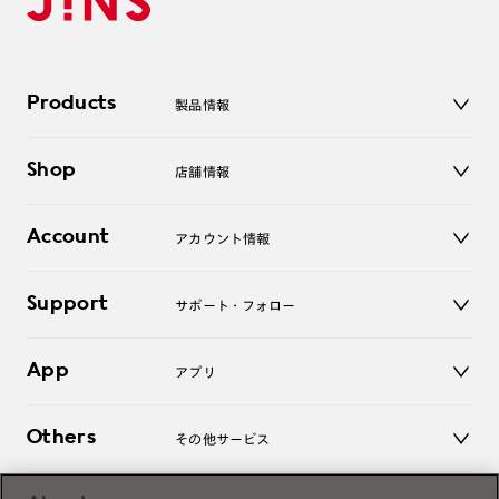
Products
製品情報
メガネ
Shop
店舗情報
サングラス
レンズ
店舗
コンタクトレンズ
Account
アカウント情報
オンラインショップ
老眼鏡
キッズ
マイページ／ログイン
Support
アクセサリー
サポート・フォロー
ログアウト
LINE公式アカウント
お知らせ
App
アプリ
よくあるご質問
ご利用ガイド
JINSアプリ
お問い合わせ
Others
その他サービス
3D WEB試着