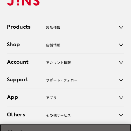
Products
製品情報
メガネ
Shop
店舗情報
サングラス
レンズ
店舗
コンタクトレンズ
Account
アカウント情報
オンラインショップ
老眼鏡
キッズ
マイページ／ログイン
Support
アクセサリー
サポート・フォロー
ログアウト
LINE公式アカウント
お知らせ
App
アプリ
よくあるご質問
ご利用ガイド
JINSアプリ
お問い合わせ
Others
その他サービス
3D WEB試着