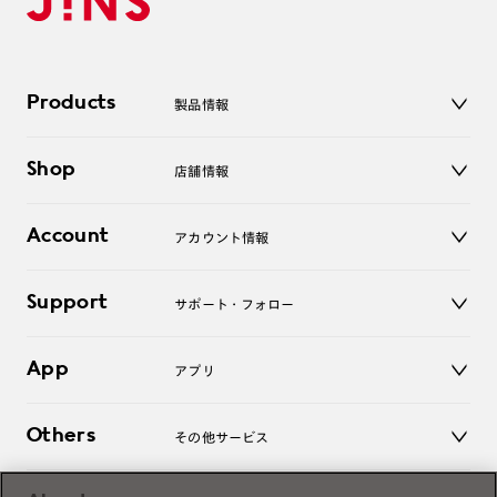
Products
製品情報
メガネ
Shop
店舗情報
サングラス
レンズ
店舗
コンタクトレンズ
Account
アカウント情報
オンラインショップ
老眼鏡
キッズ
マイページ／ログイン
Support
アクセサリー
サポート・フォロー
ログアウト
LINE公式アカウント
お知らせ
App
アプリ
よくあるご質問
ご利用ガイド
JINSアプリ
お問い合わせ
Others
その他サービス
3D WEB試着