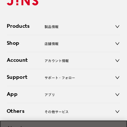
Products
製品情報
メガネ
Shop
店舗情報
サングラス
レンズ
店舗
コンタクトレンズ
Account
アカウント情報
オンラインショップ
老眼鏡
キッズ
マイページ／ログイン
Support
アクセサリー
サポート・フォロー
ログアウト
LINE公式アカウント
お知らせ
App
アプリ
よくあるご質問
ご利用ガイド
JINSアプリ
お問い合わせ
Others
その他サービス
3D WEB試着