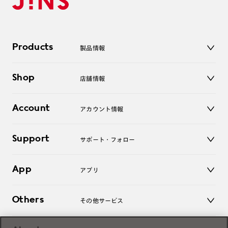
Products
製品情報
メガネ
Shop
店舗情報
サングラス
レンズ
店舗
コンタクトレンズ
Account
アカウント情報
オンラインショップ
老眼鏡
キッズ
マイページ／ログイン
Support
アクセサリー
サポート・フォロー
ログアウト
LINE公式アカウント
お知らせ
App
アプリ
よくあるご質問
ご利用ガイド
JINSアプリ
お問い合わせ
Others
その他サービス
3D WEB試着