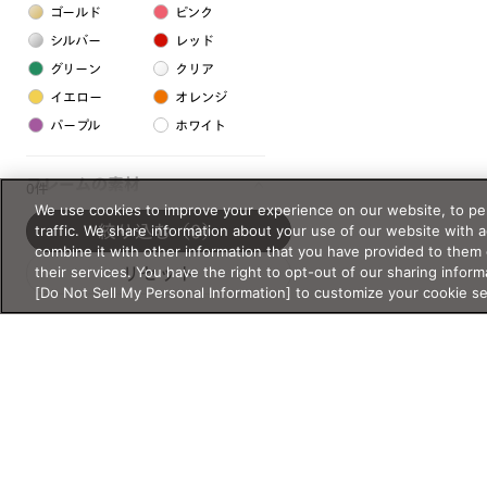
ゴールド
ピンク
シルバー
レッド
グリーン
クリア
イエロー
オレンジ
パープル
ホワイト
フレームの素材
0件
We use cookies to improve your experience on our website, to per
プラスチック系
traffic. We share information about your use of our website with 
絞り込む
（0）
combine it with other information that you have provided to them 
樹脂
their services. You have the right to opt-out of our sharing inform
リセット
[Do Not Sell My Personal Information] to customize your cookie s
アセテート
サスティナブル素材
セルロイド
金属系