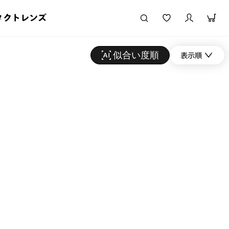
タクトレンズ
似合い度順
表示順