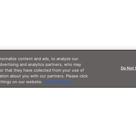
sonalize content and ads, to analyze our
advertising and analytics partners, who may
Do Not 
or that they have collected from your use of
ation about you with our partners. Please click
ettings on our website.
Cookie Policy