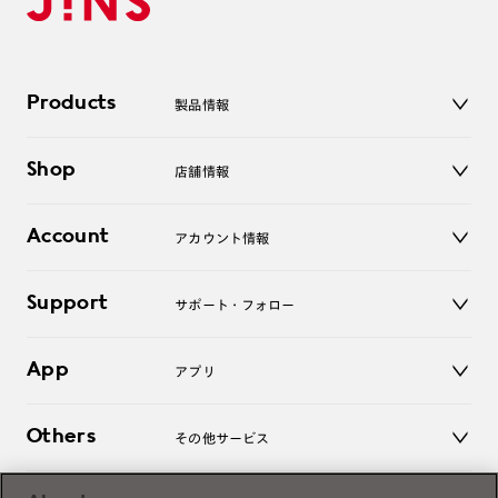
Products
製品情報
メガネ
Shop
店舗情報
サングラス
レンズ
店舗
コンタクトレンズ
Account
アカウント情報
オンラインショップ
老眼鏡
キッズ
マイページ／ログイン
Support
アクセサリー
サポート・フォロー
ログアウト
LINE公式アカウント
お知らせ
App
アプリ
よくあるご質問
ご利用ガイド
JINSアプリ
お問い合わせ
Others
その他サービス
3D WEB試着