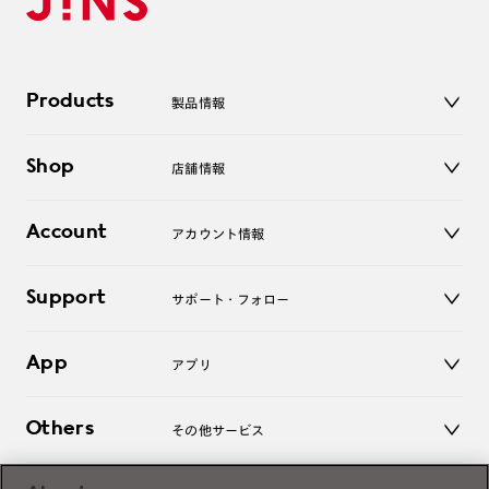
Products
製品情報
メガネ
Shop
店舗情報
サングラス
レンズ
店舗
コンタクトレンズ
Account
アカウント情報
オンラインショップ
老眼鏡
キッズ
マイページ／ログイン
Support
アクセサリー
サポート・フォロー
ログアウト
LINE公式アカウント
お知らせ
App
アプリ
よくあるご質問
ご利用ガイド
JINSアプリ
お問い合わせ
Others
その他サービス
3D WEB試着