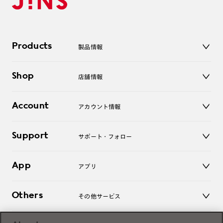
Products
製品情報
メガネ
Shop
店舗情報
サングラス
レンズ
店舗
コンタクトレンズ
Account
アカウント情報
オンラインショップ
老眼鏡
キッズ
マイページ／ログイン
Support
アクセサリー
サポート・フォロー
ログアウト
LINE公式アカウント
お知らせ
App
アプリ
よくあるご質問
ご利用ガイド
JINSアプリ
お問い合わせ
Others
その他サービス
3D WEB試着