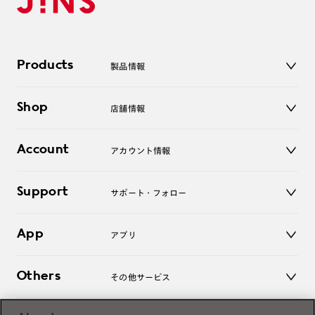
Products
製品情報
メガネ
Shop
店舗情報
サングラス
レンズ
店舗
コンタクトレンズ
Account
アカウント情報
オンラインショップ
老眼鏡
キッズ
マイページ／ログイン
Support
アクセサリー
サポート・フォロー
ログアウト
LINE公式アカウント
お知らせ
App
アプリ
よくあるご質問
ご利用ガイド
JINSアプリ
お問い合わせ
Others
その他サービス
3D WEB試着