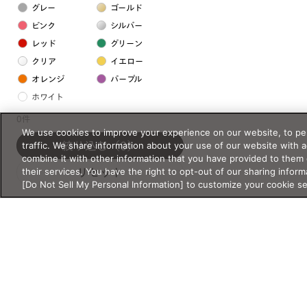
グレー
ゴールド
ピンク
シルバー
レッド
グリーン
クリア
イエロー
オレンジ
パープル
ホワイト
0件
We use cookies to improve your experience on our website, to per
フレームの素材
traffic. We share information about your use of our website with 
絞り込む
（0）
プラスチック系
combine it with other information that you have provided to them 
their services. You have the right to opt-out of our sharing inform
リセット
樹脂
[Do Not Sell My Personal Information] to customize your cookie s
アセテート
サスティナブル素材
セルロイド