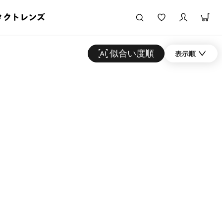
タクトレンズ
似合い度順
表示順