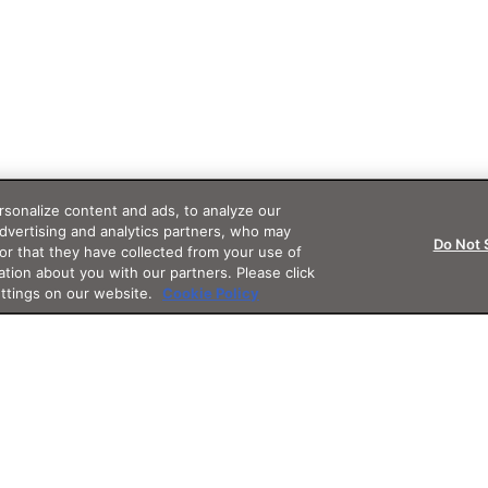
sonalize content and ads, to analyze our
advertising and analytics partners, who may
Do Not 
or that they have collected from your use of
ation about you with our partners. Please click
ettings on our website.
Cookie Policy