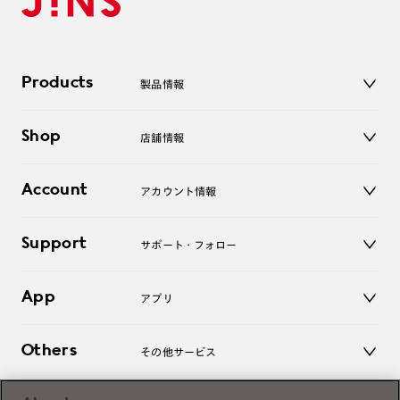
Products
製品情報
メガネ
Shop
店舗情報
サングラス
レンズ
店舗
コンタクトレンズ
Account
アカウント情報
オンラインショップ
老眼鏡
キッズ
マイページ／ログイン
Support
アクセサリー
サポート・フォロー
ログアウト
LINE公式アカウント
お知らせ
App
アプリ
よくあるご質問
ご利用ガイド
JINSアプリ
お問い合わせ
Others
その他サービス
3D WEB試着