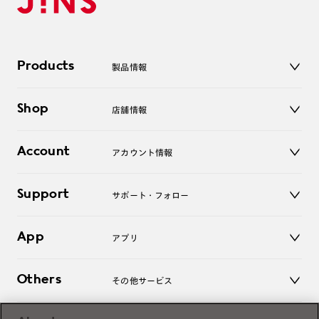
Products
製品情報
メガネ
Shop
店舗情報
サングラス
レンズ
店舗
コンタクトレンズ
Account
アカウント情報
オンラインショップ
老眼鏡
キッズ
マイページ／ログイン
Support
アクセサリー
サポート・フォロー
ログアウト
LINE公式アカウント
お知らせ
App
アプリ
よくあるご質問
ご利用ガイド
JINSアプリ
お問い合わせ
Others
その他サービス
3D WEB試着