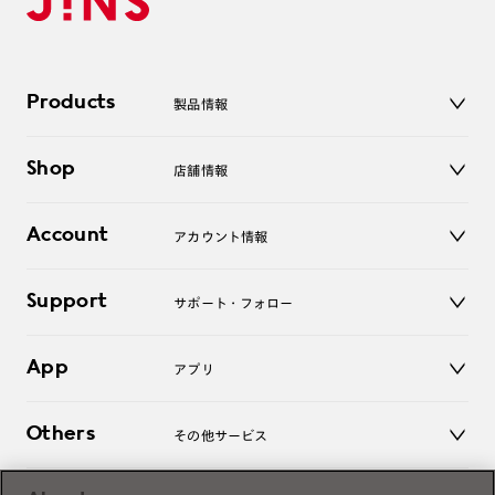
Products
製品情報
メガネ
Shop
店舗情報
サングラス
レンズ
店舗
コンタクトレンズ
Account
アカウント情報
オンラインショップ
老眼鏡
キッズ
マイページ／ログイン
Support
アクセサリー
サポート・フォロー
ログアウト
LINE公式アカウント
お知らせ
App
アプリ
よくあるご質問
ご利用ガイド
JINSアプリ
お問い合わせ
Others
その他サービス
3D WEB試着