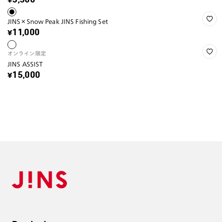
¥5,500
JINS×Snow Peak JINS Fishing Set
¥11,000
オンライン限定
JINS ASSIST
¥15,000