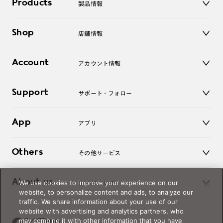
Products
製品情報
メガネ
Shop
店舗情報
サングラス
レンズ
店舗
コンタクトレンズ
Account
アカウント情報
オンラインショップ
老眼鏡
キッズ
マイページ／ログイン
Support
アクセサリー
サポート・フォロー
ログアウト
LINE公式アカウント
お知らせ
App
アプリ
よくあるご質問
ご利用ガイド
JINSアプリ
お問い合わせ
Others
その他サービス
3D WEB試着
About us
We use cookies to improve your experience on our
JINSについて
レンズ交換
website, to personalize content and ads, to analyze our
オンラインギフト
traffic. We share information about your use of our
Magnify Life
価格案内
website with advertising and analytics partners, who
会社概要
may combine it with other information that you have