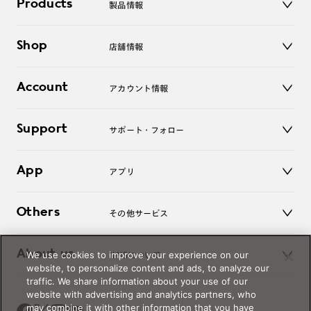
Products
製品情報
メガネ
Shop
店舗情報
サングラス
レンズ
店舗
コンタクトレンズ
Account
アカウント情報
オンラインショップ
老眼鏡
キッズ
マイページ／ログイン
Support
アクセサリー
サポート・フォロー
ログアウト
LINE公式アカウント
お知らせ
App
アプリ
よくあるご質問
ご利用ガイド
JINSアプリ
お問い合わせ
Others
その他サービス
3D WEB試着
About us
We use cookies to improve your experience on our
JINSについて
レンズ交換
website, to personalize content and ads, to analyze our
オンラインギフト
traffic. We share information about your use of our
Magnify Life
価格案内
website with advertising and analytics partners, who
会社概要
may combine it with other information that you have