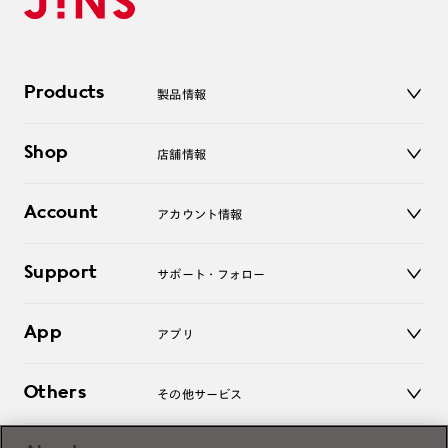
Products
製品情報
メガネ
Shop
店舗情報
サングラス
レンズ
店舗
コンタクトレンズ
Account
アカウント情報
オンラインショップ
老眼鏡
キッズ
マイページ／ログイン
Support
アクセサリー
サポート・フォロー
ログアウト
LINE公式アカウント
お知らせ
App
アプリ
よくあるご質問
ご利用ガイド
JINSアプリ
お問い合わせ
Others
その他サービス
3D WEB試着