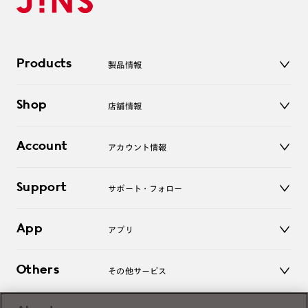
Products
製品情報
メガネ
Shop
店舗情報
サングラス
レンズ
店舗
コンタクトレンズ
Account
アカウント情報
オンラインショップ
老眼鏡
キッズ
マイページ／ログイン
Support
アクセサリー
サポート・フォロー
ログアウト
LINE公式アカウント
お知らせ
App
アプリ
よくあるご質問
ご利用ガイド
JINSアプリ
お問い合わせ
Others
その他サービス
3D WEB試着