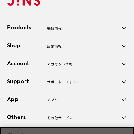
Products
製品情報
メガネ
Shop
店舗情報
サングラス
レンズ
店舗
コンタクトレンズ
Account
アカウント情報
オンラインショップ
老眼鏡
キッズ
マイページ／ログイン
Support
アクセサリー
サポート・フォロー
ログアウト
LINE公式アカウント
お知らせ
App
アプリ
よくあるご質問
ご利用ガイド
JINSアプリ
お問い合わせ
Others
その他サービス
3D WEB試着