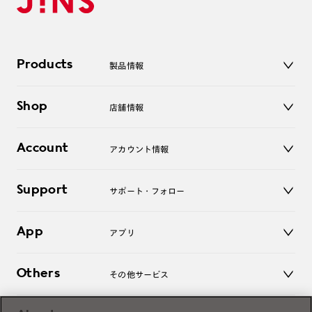
Products
製品情報
メガネ
Shop
店舗情報
サングラス
レンズ
店舗
コンタクトレンズ
Account
アカウント情報
オンラインショップ
老眼鏡
キッズ
マイページ／ログイン
Support
アクセサリー
サポート・フォロー
ログアウト
LINE公式アカウント
お知らせ
App
アプリ
よくあるご質問
ご利用ガイド
JINSアプリ
お問い合わせ
Others
その他サービス
3D WEB試着