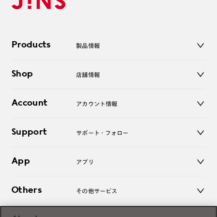
Products
製品情報
メガネ
Shop
店舗情報
サングラス
レンズ
店舗
コンタクトレンズ
Account
アカウント情報
オンラインショップ
老眼鏡
キッズ
マイページ／ログイン
Support
アクセサリー
サポート・フォロー
ログアウト
LINE公式アカウント
お知らせ
App
アプリ
よくあるご質問
ご利用ガイド
JINSアプリ
お問い合わせ
Others
その他サービス
3D WEB試着