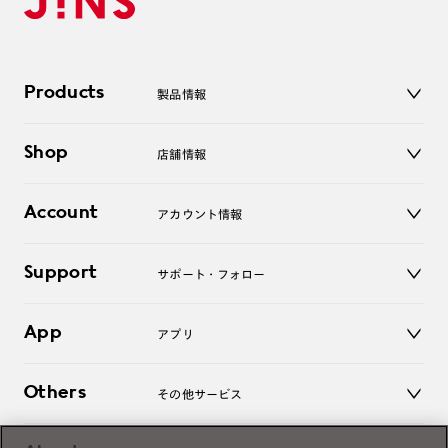
Products
製品情報
メガネ
Shop
店舗情報
サングラス
レンズ
店舗
コンタクトレンズ
Account
アカウント情報
オンラインショップ
老眼鏡
キッズ
マイページ／ログイン
Support
アクセサリー
サポート・フォロー
ログアウト
LINE公式アカウント
お知らせ
App
アプリ
よくあるご質問
ご利用ガイド
JINSアプリ
お問い合わせ
Others
その他サービス
3D WEB試着