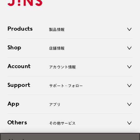
Products
製品情報
メガネ
Shop
店舗情報
サングラス
レンズ
店舗
コンタクトレンズ
Account
アカウント情報
オンラインショップ
老眼鏡
キッズ
マイページ／ログイン
Support
アクセサリー
サポート・フォロー
ログアウト
LINE公式アカウント
お知らせ
App
アプリ
よくあるご質問
ご利用ガイド
JINSアプリ
お問い合わせ
Others
その他サービス
3D WEB試着