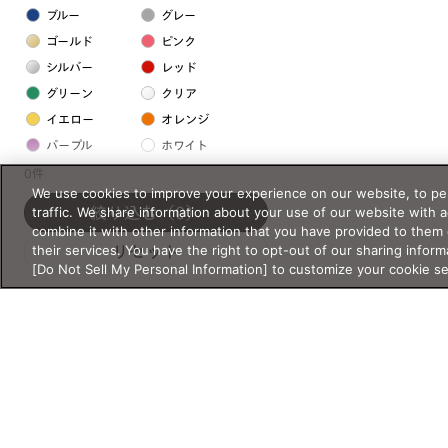
ブルー
グレー
ゴールド
ピンク
シルバー
レッド
グリーン
クリア
イエロー
オレンジ
パープル
ホワイト
0件
We use cookies to improve your experience on our website, to per
フレームの素材
traffic. We share information about your use of our website with 
絞り込む
（0）
combine it with other information that you have provided to them 
プラスチック系
their services. You have the right to opt-out of our sharing inform
リセット
[Do Not Sell My Personal Information] to customize your cookie s
樹脂
アセテート
サスティナブル素材
セルロイド