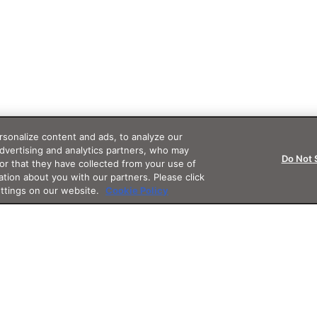
sonalize content and ads, to analyze our
advertising and analytics partners, who may
Do Not 
or that they have collected from your use of
ation about you with our partners. Please click
ettings on our website.
Cookie Policy