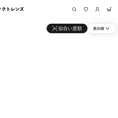
タクトレンズ
似合い度順
表示順