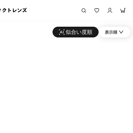
タクトレンズ
似合い度順
表示順