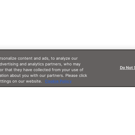
sonalize content and ads, to analyze our
advertising and analytics partners, who may
Do Not 
or that they have collected from your use of
ation about you with our partners. Please click
ettings on our website.
Cookie Policy