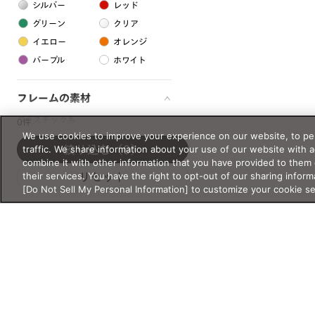
シルバー
レッド
グリーン
クリア
イエロー
オレンジ
パープル
ホワイト
フレームの素材
プラスチック系
0件
We use cookies to improve your experience on our website, to per
樹脂
traffic. We share information about your use of our website with 
絞り込む
（0）
combine it with other information that you have provided to them 
their services. You have the right to opt-out of our sharing inform
リセット
アセテート
[Do Not Sell My Personal Information] to customize your cookie s
サスティナブル素材
セルロイド
金属系
メタル