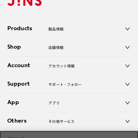
Products
製品情報
メガネ
Shop
店舗情報
サングラス
レンズ
店舗
コンタクトレンズ
Account
アカウント情報
オンラインショップ
老眼鏡
キッズ
マイページ／ログイン
Support
アクセサリー
サポート・フォロー
ログアウト
LINE公式アカウント
お知らせ
App
アプリ
よくあるご質問
ご利用ガイド
JINSアプリ
お問い合わせ
Others
その他サービス
3D WEB試着