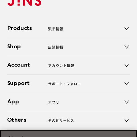
Products
製品情報
メガネ
Shop
店舗情報
サングラス
レンズ
店舗
コンタクトレンズ
Account
アカウント情報
オンラインショップ
老眼鏡
キッズ
マイページ／ログイン
Support
アクセサリー
サポート・フォロー
ログアウト
LINE公式アカウント
お知らせ
App
アプリ
よくあるご質問
ご利用ガイド
JINSアプリ
お問い合わせ
Others
その他サービス
3D WEB試着