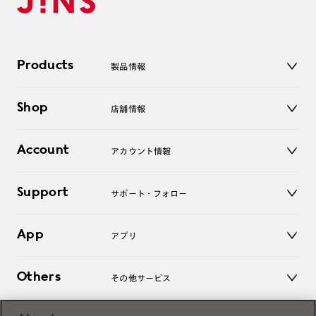
Products
製品情報
メガネ
Shop
店舗情報
サングラス
レンズ
店舗
コンタクトレンズ
Account
アカウント情報
オンラインショップ
老眼鏡
キッズ
マイページ／ログイン
Support
アクセサリー
サポート・フォロー
ログアウト
LINE公式アカウント
お知らせ
App
アプリ
よくあるご質問
ご利用ガイド
JINSアプリ
お問い合わせ
Others
その他サービス
3D WEB試着