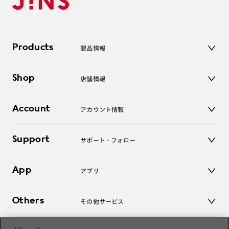
Products
製品情報
メガネ
Shop
店舗情報
サングラス
レンズ
店舗
コンタクトレンズ
Account
アカウント情報
オンラインショップ
老眼鏡
キッズ
マイページ／ログイン
Support
アクセサリー
サポート・フォロー
ログアウト
LINE公式アカウント
お知らせ
App
アプリ
よくあるご質問
ご利用ガイド
JINSアプリ
お問い合わせ
Others
その他サービス
3D WEB試着