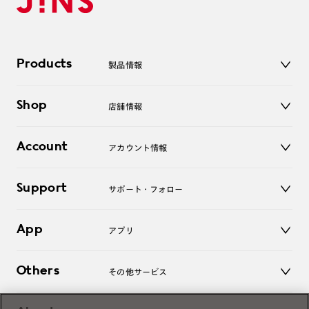
Products
製品情報
メガネ
Shop
店舗情報
サングラス
レンズ
店舗
コンタクトレンズ
Account
アカウント情報
オンラインショップ
老眼鏡
キッズ
マイページ／ログイン
Support
アクセサリー
サポート・フォロー
ログアウト
LINE公式アカウント
お知らせ
App
アプリ
よくあるご質問
ご利用ガイド
JINSアプリ
お問い合わせ
Others
その他サービス
3D WEB試着