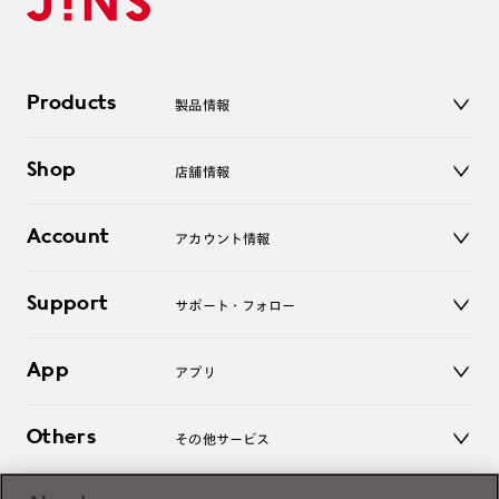
Products
製品情報
メガネ
Shop
店舗情報
サングラス
レンズ
店舗
コンタクトレンズ
Account
アカウント情報
オンラインショップ
老眼鏡
キッズ
マイページ／ログイン
Support
アクセサリー
サポート・フォロー
ログアウト
LINE公式アカウント
お知らせ
App
アプリ
よくあるご質問
ご利用ガイド
JINSアプリ
お問い合わせ
Others
その他サービス
3D WEB試着