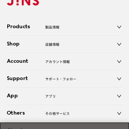
Products
製品情報
メガネ
Shop
店舗情報
サングラス
レンズ
店舗
コンタクトレンズ
Account
アカウント情報
オンラインショップ
老眼鏡
キッズ
マイページ／ログイン
Support
アクセサリー
サポート・フォロー
ログアウト
LINE公式アカウント
お知らせ
App
アプリ
よくあるご質問
ご利用ガイド
JINSアプリ
お問い合わせ
Others
その他サービス
3D WEB試着