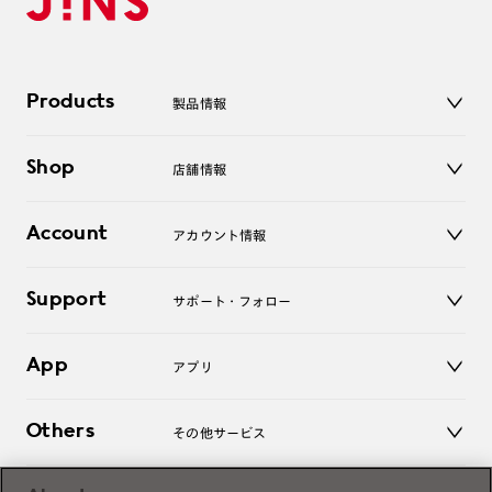
Products
製品情報
メガネ
Shop
店舗情報
サングラス
レンズ
店舗
コンタクトレンズ
Account
アカウント情報
オンラインショップ
老眼鏡
キッズ
マイページ／ログイン
Support
アクセサリー
サポート・フォロー
ログアウト
LINE公式アカウント
お知らせ
App
アプリ
よくあるご質問
ご利用ガイド
JINSアプリ
お問い合わせ
Others
その他サービス
3D WEB試着