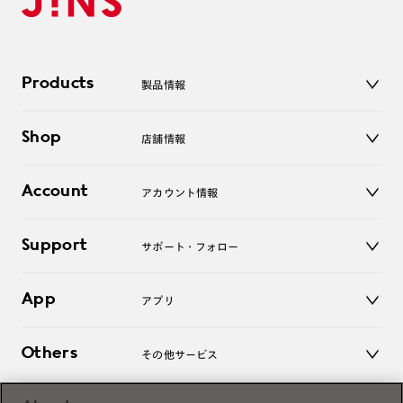
Products
製品情報
メガネ
Shop
店舗情報
サングラス
レンズ
店舗
コンタクトレンズ
Account
アカウント情報
オンラインショップ
老眼鏡
キッズ
マイページ／ログイン
Support
アクセサリー
サポート・フォロー
ログアウト
LINE公式アカウント
お知らせ
App
アプリ
よくあるご質問
ご利用ガイド
JINSアプリ
お問い合わせ
Others
その他サービス
3D WEB試着