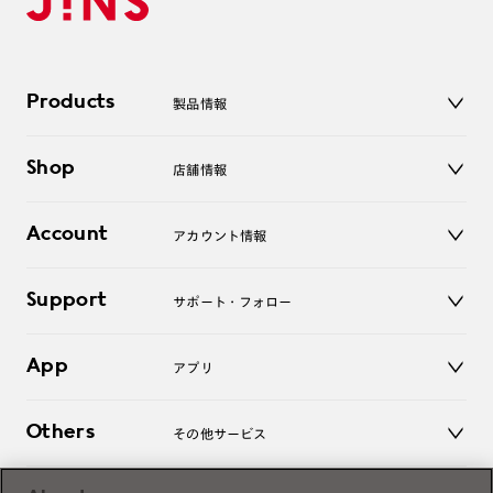
Products
製品情報
メガネ
Shop
店舗情報
サングラス
レンズ
店舗
コンタクトレンズ
Account
アカウント情報
オンラインショップ
老眼鏡
キッズ
マイページ／ログイン
Support
アクセサリー
サポート・フォロー
ログアウト
LINE公式アカウント
お知らせ
App
アプリ
よくあるご質問
ご利用ガイド
JINSアプリ
お問い合わせ
Others
その他サービス
3D WEB試着