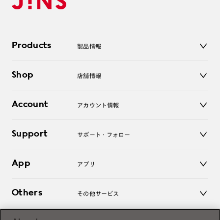
Products
製品情報
メガネ
Shop
店舗情報
サングラス
レンズ
店舗
コンタクトレンズ
Account
アカウント情報
オンラインショップ
老眼鏡
キッズ
マイページ／ログイン
Support
アクセサリー
サポート・フォロー
ログアウト
LINE公式アカウント
お知らせ
App
アプリ
よくあるご質問
ご利用ガイド
JINSアプリ
お問い合わせ
Others
その他サービス
3D WEB試着