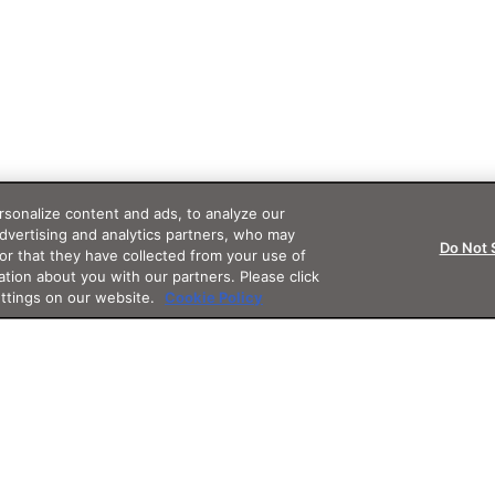
sonalize content and ads, to analyze our
advertising and analytics partners, who may
Do Not 
or that they have collected from your use of
ation about you with our partners. Please click
ettings on our website.
Cookie Policy