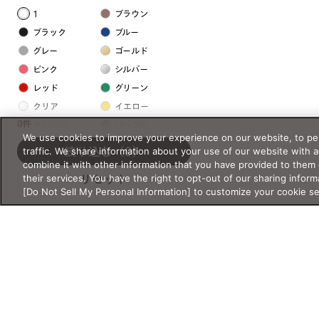
1
ブラウン
ブラック
ブルー
グレー
ゴールド
ピンク
シルバー
レッド
グリーン
クリア
イエロー
0件
オレンジ
パープル
We use cookies to improve your experience on our website, to per
ホワイト
traffic. We share information about your use of our website with 
絞り込む
（0）
combine it with other information that you have provided to them 
their services. You have the right to opt-out of our sharing inform
リセット
フレームの素材
[Do Not Sell My Personal Information] to customize your cookie s
プラスチック系
樹脂
アセテート
サスティナブル素材