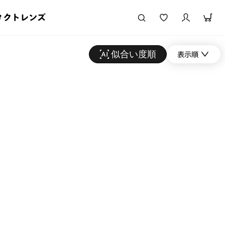
タクトレンズ
似合い度順
表示順