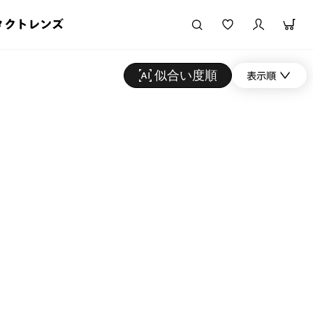
タクトレンズ
似合い度順
表示順