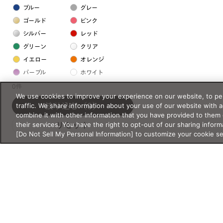
ブルー
グレー
ゴールド
ピンク
シルバー
レッド
グリーン
クリア
イエロー
オレンジ
パープル
ホワイト
0件
We use cookies to improve your experience on our website, to per
フレームの素材
traffic. We share information about your use of our website with 
絞り込む
（0）
combine it with other information that you have provided to them 
プラスチック系
their services. You have the right to opt-out of our sharing inform
リセット
[Do Not Sell My Personal Information] to customize your cookie s
樹脂
アセテート
サスティナブル素材
セルロイド