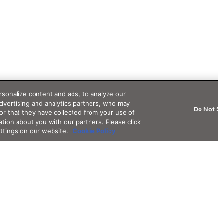
sonalize content and ads, to analyze our
advertising and analytics partners, who may
Do Not 
or that they have collected from your use of
ation about you with our partners. Please click
ettings on our website.
Cookie Policy