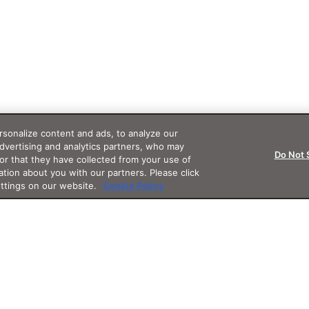
sonalize content and ads, to analyze our
advertising and analytics partners, who may
Do Not 
or that they have collected from your use of
ation about you with our partners. Please click
ettings on our website.
Cookie Policy