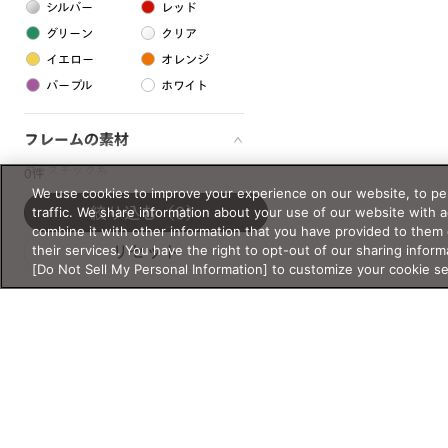
シルバー
レッド
グリーン
クリア
イエロー
オレンジ
パープル
ホワイト
フレームの素材
プラスチック系
0件
We use cookies to improve your experience on our website, to per
樹脂
traffic. We share information about your use of our website with 
絞り込む
（0）
combine it with other information that you have provided to them 
their services. You have the right to opt-out of our sharing inform
リセット
アセテート
[Do Not Sell My Personal Information] to customize your cookie s
サスティナブル素材
セルロイド
金属系
メタル