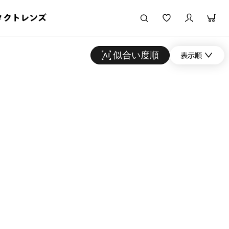
タクトレンズ
似合い度順
表示順