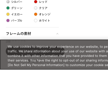
シルバー
レッド
グリーン
クリア
イエロー
オレンジ
パープル
ホワイト
フレームの素材
プラスチック系
0件
We use cookies to improve your experience on our website, to per
樹脂
traffic. We share information about your use of our website with 
絞り込む
（0）
combine it with other information that you have provided to them 
their services. You have the right to opt-out of our sharing inform
リセット
アセテート
[Do Not Sell My Personal Information] to customize your cookie s
サスティナブル素材
セルロイド
金属系
メタル