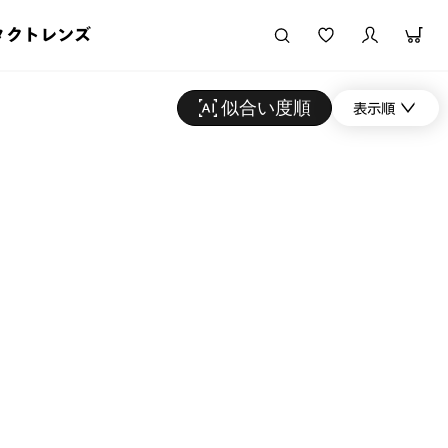
タクトレンズ
似合い度順
表示順