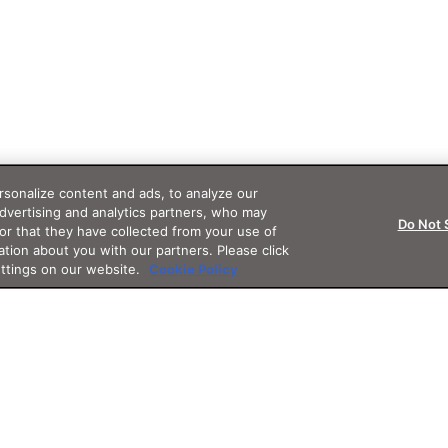
sonalize content and ads, to analyze our
advertising and analytics partners, who may
Do Not 
or that they have collected from your use of
ation about you with our partners. Please click
ettings on our website.
Cookie Policy