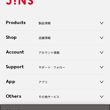
Products
製品情報
メガネ
Shop
店舗情報
サングラス
レンズ
店舗
コンタクトレンズ
Account
アカウント情報
オンラインショップ
老眼鏡
キッズ
マイページ／ログイン
Support
アクセサリー
サポート・フォロー
ログアウト
LINE公式アカウント
お知らせ
App
アプリ
よくあるご質問
ご利用ガイド
JINSアプリ
お問い合わせ
Others
その他サービス
3D WEB試着