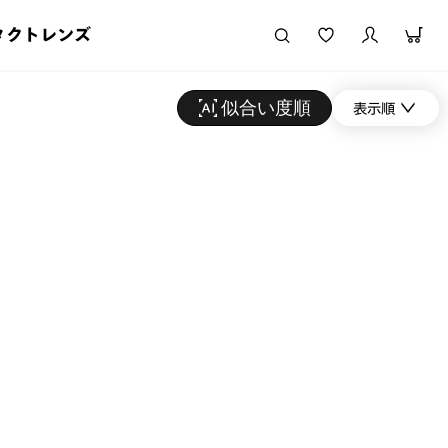
タクトレンズ
似合い度順
表示順