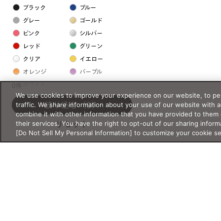
ブラック
ブルー
グレー
ゴールド
ピンク
シルバー
レッド
グリーン
クリア
イエロー
オレンジ
パープル
ホワイト
0件
We use cookies to improve your experience on our website, to per
traffic. We share information about your use of our website with 
絞り込む
（0）
フレームの素材
combine it with other information that you have provided to them 
their services. You have the right to opt-out of our sharing inform
リセット
プラスチック系
[Do Not Sell My Personal Information] to customize your cookie s
樹脂
アセテート
サスティナブル素材
セルロイド