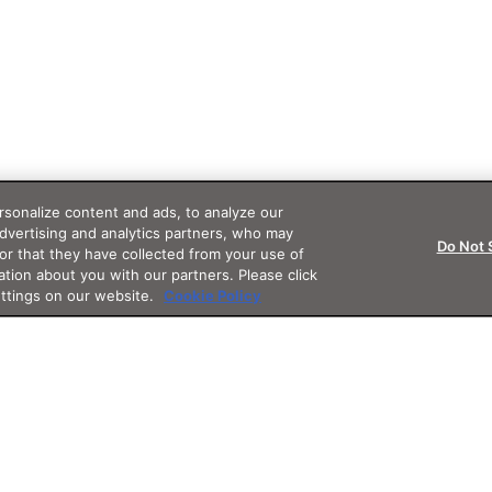
sonalize content and ads, to analyze our
advertising and analytics partners, who may
Do Not 
or that they have collected from your use of
ation about you with our partners. Please click
ettings on our website.
Cookie Policy